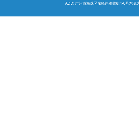
ADD: 广州市海珠区东晓路雅敦街4-6号东晓大厦海锦写