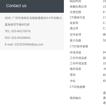
响应时间
1
Contact us
测量距离比率
2
光谱范围
8
CF透镜可选
2
ADD: 广州市海珠区东晓路雅敦街4-6号东晓大
发射率
0.
厦海锦写字楼405房
透过率
0.
TEL: 020-84170076
信
号处
理
峰
FAX: 020-84169645
最大负载
5
E-mail: 3323255880@qq.com
CT20基本参数
环境等级
I
工作环境温度
探
工作环境湿度
1
储存温度
-
震动
I
冲击
I
CT20电参数
通
模拟输出
通
通