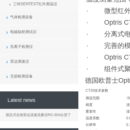
三特SENTEST红外测温仪
· 微型红外
气体检测设备
·
Optris 
电磁辐射测试仪
· 分离式电
· 完善的模
负离子检测仪
·
Optris 
雷达测速仪
· 组件式聚
无损检测设备
德国欧普士
Opt
CT20技术参数
测温范围
-
Latest news
精度
读
重复性
读
固定式在线雷达流速流量仪RG-30A出货了
温度系数
0
分辨率
0